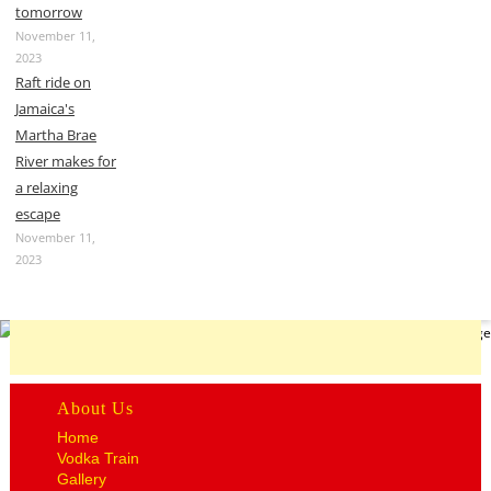
tomorrow
November 11,
2023
Raft ride on
Jamaica's
Martha Brae
River makes for
a relaxing
escape
November 11,
2023
About Us
Home
Vodka Train
Gallery