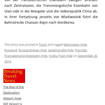
nach Zentralasien, die Transmongolische Eisenbahn von
Ulan-Ude in die Mongolei und die Volksrepublik China ab.
In ihrer Fortsetzung jenseits von Wladiwostok führt die
Bahnstrecke Chassan–Rajin nach Nordkorea.
This entry was posted in
Tours
and tagged
Bahnreisen @de
,
Russland
,
Russlandreisen @de
,
Seidenstraße @de
,
TransSib
,
Transsibirische Eisenbahn @de
,
Vodka Train @de
on
September 20,
2014
.
Breaking
Travel
News
The Rise of the
Destination
Airport: How
KEF Airport Is