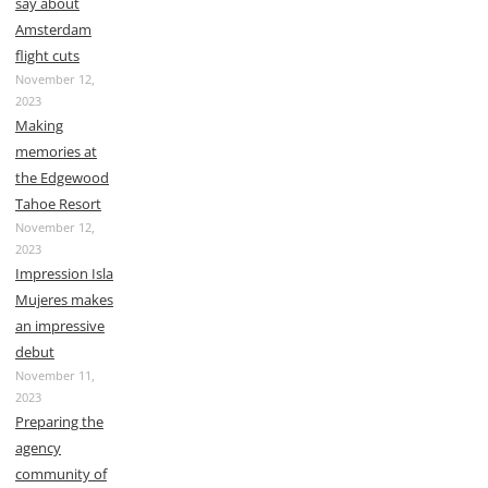
say about
Amsterdam
flight cuts
November 12,
2023
Making
memories at
the Edgewood
Tahoe Resort
November 12,
2023
Impression Isla
Mujeres makes
an impressive
debut
November 11,
2023
Preparing the
agency
community of