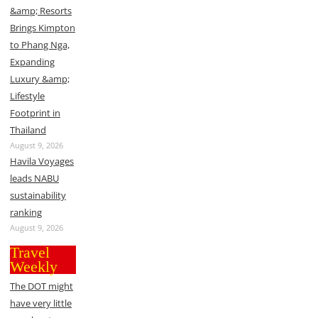
&amp; Resorts
Brings Kimpton
to Phang Nga,
Expanding
Luxury &amp;
Lifestyle
Footprint in
Thailand
August 9, 2026
Havila Voyages
leads NABU
sustainability
ranking
August 9, 2026
Travel
Weekly
The DOT might
have very little