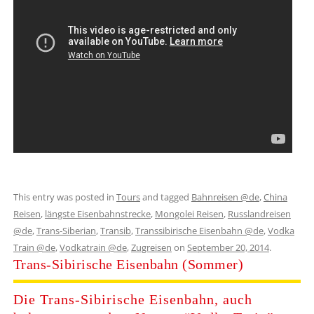
This entry was posted in
Tours
and tagged
Bahnreisen @de
,
China
Reisen
,
längste Eisenbahnstrecke
,
Mongolei Reisen
,
Russlandreisen
@de
,
Trans-Siberian
,
Transib
,
Transsibirische Eisenbahn @de
,
Vodka
Train @de
,
Vodkatrain @de
,
Zugreisen
on
September 20, 2014
.
Trans-Sibirische Eisenbahn (Sommer)
Die Trans-Sibirische Eisenbahn, auch