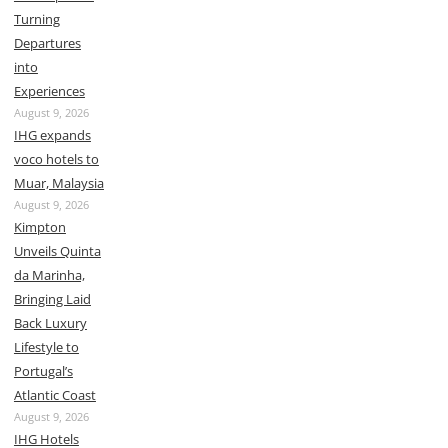
Turning
Departures
into
Experiences
August 9, 2026
IHG expands
voco hotels to
Muar, Malaysia
August 9, 2026
Kimpton
Unveils Quinta
da Marinha,
Bringing Laid
Back Luxury
Lifestyle to
Portugal’s
Atlantic Coast
August 9, 2026
IHG Hotels