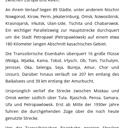
An ihrem Verlauf liegen 89 Städte, unter anderem Nischni
Nowgorod, Kirow, Perm, Jekaterinburg, Omsk, Nowosibirsk,
Krasnojarsk, Irkutsk, Ulan-Ude, Tschita und Chabarowsk.
Ein wichtiger Parallelzweig zur Hauptstrecke durchquert
um die Stadt Petropawl (Petropawlowsk) auf einem etwa
180 Kilometer langen Abschnitt kasachisches Gebiet.
Die Transsibirische Eisenbahn überquert 16 große Flüsse
(Wolga, Wjatka, Kama, Tobol, Irtysch, Ob, Tom, Tschulym,
Jenissei, Oka, Selenga, Seja, Bureja, Amur, Chor und
Ussuri). Darüber hinaus verläuft sie 207 km entlang des
Baikalsees und 39 km entlang der Amurbucht.
Ursprünglich verlief die Strecke zwischen Moskau und
Omsk weiter südlich über Tula, Rjaschsk, Pensa, Samara,
Ufa und Petropawlowsk. Erst ab Mitte der 1930er Jahre
fuhren die durchgehenden Züge über die noch heute
genutzte Strecke.
Von der Transsibirischen Eisenbahn zweigen Strecken