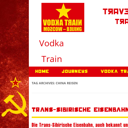
Trave
Tra
Vodka
Train
Home
Journeys
Vodka Tr
TAG ARCHIVES:
CHINA REISEN
Trans-Sibirische Eisenbahn
Die Trans-Sibirische Eisenbahn, auch bekannt 