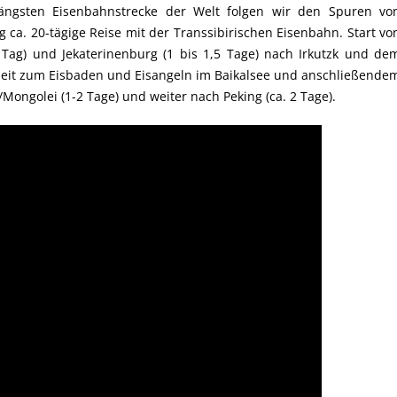
längsten Eisenbahnstrecke der Welt folgen wir den Spuren vo
 ca. 20-tägige Reise mit der Transsibirischen Eisenbahn. Start vo
 Tag) und Jekaterinenburg (1 bis 1,5 Tage) nach Irkutzk und de
enheit zum Eisbaden und Eisangeln im Baikalsee und anschließende
ngolei (1-2 Tage) und weiter nach Peking (ca. 2 Tage).