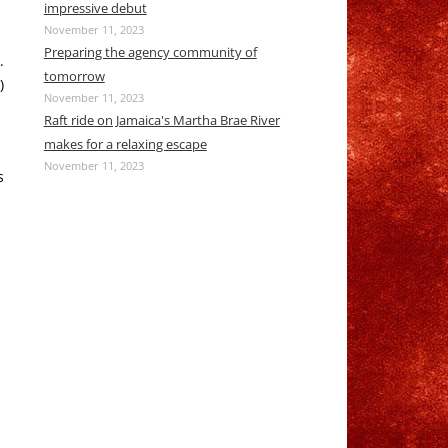
impressive debut
November 11, 2023
Preparing the agency community of
.
tomorrow
)
November 11, 2023
Raft ride on Jamaica's Martha Brae River
makes for a relaxing escape
November 11, 2023
s