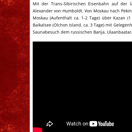
Mit der Trans-Sibirischen Eisenbahn auf der 
Alexander von Humboldt
. Von Moskau nach Peking
Moskau (Aufenthalt ca. 1-2 Tage) über Kazan (1
Baikalsee (Olchon Island, ca. 3 Tage) mit Geleg
Saunabesuch dem russischen Banja, Ulaanbaatar/Mo