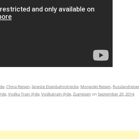
de
,
China Reisen
,
längste Eisenbahnstrecke
,
Mongolei Reisen
,
Russlandreise
 @de
,
Vodka Train @de
,
Vodkatrain @de
,
Zugreisen
on
September 20, 2014
.