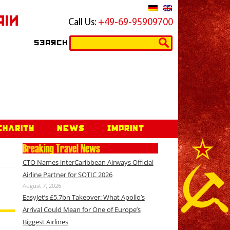
ain
Call Us:
+49-69-95909700
Search
Search
for:
Charity
News
Imprint
Breaking Travel News
CTO Names interCaribbean Airways Official
Airline Partner for SOTIC 2026
August 7, 2026
EasyJet’s £5.7bn Takeover: What Apollo’s
Arrival Could Mean for One of Europe’s
Biggest Airlines