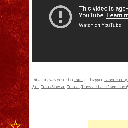
This entry was posted in
Tours
and tagged
Bahnreisen @
@de
,
Trans-Siberian
,
Transib
,
Transsibirische Eisenbahn