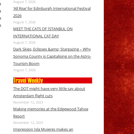
August 7, 2026
n
‘All Rise’ for Edinburgh International Festival
n
2026
m
August 7, 2026
m
MEET THE CATS OF İSTANBUL ON
INTERNATIONAL CAT DAY
August 7, 2026
Dark Skies, Eclipses &amp; Stargazing – Why
Sonoma County is Capitalising on the Astro-
Tourism Boom
August 7, 2026
Travel Weekly
The DOT might have very little say about
Amsterdam flight cuts
November 12, 2023
Making memories at the Edgewood Tahoe
Resort
November 12, 2023
Impression Isla Mujeres makes an