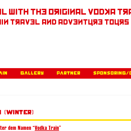
l With The Original Vodka Tr
in Travel and Adventure Tours
Skip to content
ain
Gallery
Partner
Sponsoring/
 (Winter)
unter dem Namen “
Vodka Train
”