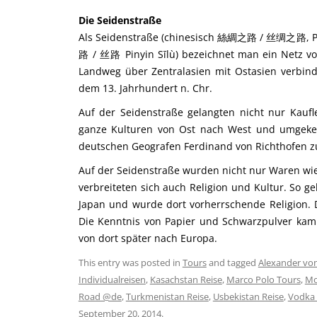
Die Seidenstraße
Als Seidenstraße (chinesisch 絲綢之路 / 丝绸之路, Pinyi
路 / 丝路 Pinyin Sīlù) bezeichnet man ein Netz v
Landweg über Zentralasien mit Ostasien verbind
dem 13. Jahrhundert n. Chr.
Auf der Seidenstraße gelangten nicht nur Kauf
ganze Kulturen von Ost nach West und umgekeh
deutschen Geografen Ferdinand von Richthofen z
Auf der Seidenstraße wurden nicht nur Waren wie
verbreiteten sich auch Religion und Kultur. So 
Japan und wurde dort vorherrschende Religion. 
Die Kenntnis von Papier und Schwarzpulver kam 
von dort später nach Europa.
This entry was posted in
Tours
and tagged
Alexander vo
Individualreisen
,
Kasachstan Reise
,
Marco Polo Tours
,
Mo
Road @de
,
Turkmenistan Reise
,
Usbekistan Reise
,
Vodka 
September 20, 2014
.