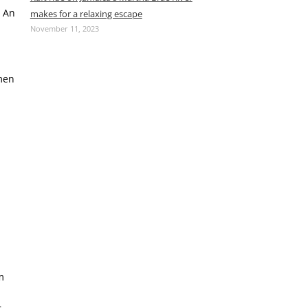
An
makes for a relaxing escape
November 11, 2023
men
,
m