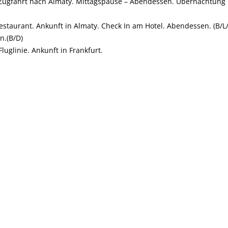
 Zugfahrt nach Almaty. Mittagspause – Abendessen. Übernachtung
staurant. Ankunft in Almaty. Check In am Hotel. Abendessen. (B/L
n.(B/D)
uglinie. Ankunft in Frankfurt.