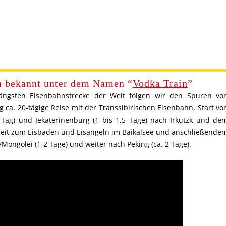
ch bekannt unter dem Namen “
Vodka Train
”
längsten Eisenbahnstrecke der Welt folgen wir den Spuren vo
 ca. 20-tägige Reise mit der Transsibirischen Eisenbahn. Start vo
 Tag) und Jekaterinenburg (1 bis 1,5 Tage) nach Irkutzk und de
enheit zum Eisbaden und Eisangeln im Baikalsee und anschließende
ngolei (1-2 Tage) und weiter nach Peking (ca. 2 Tage).