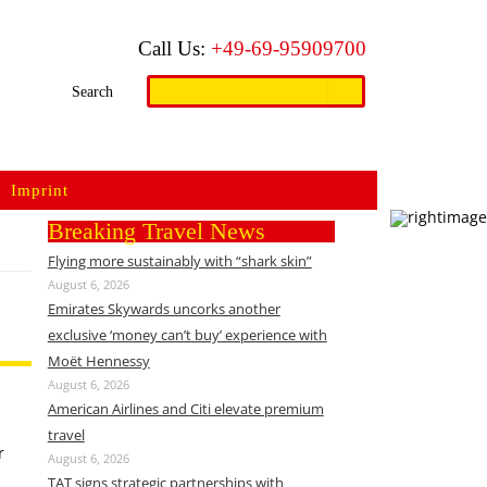
Call Us:
+49-69-95909700
Search
Search
for:
Imprint
Breaking Travel News
Flying more sustainably with “shark skin”
August 6, 2026
Emirates Skywards uncorks another
exclusive ‘money can’t buy’ experience with
Moët Hennessy
August 6, 2026
American Airlines and Citi elevate premium
travel
r
August 6, 2026
TAT signs strategic partnerships with