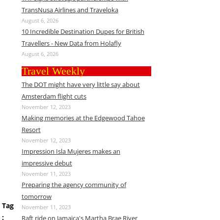
TransNusa Airlines and Traveloka
August 6, 2026
10 Incredible Destination Dupes for British
Travellers - New Data from Holafly
August 6, 2026
Travel Weekly
The DOT might have very little say about
Amsterdam flight cuts
November 12, 2023
Making memories at the Edgewood Tahoe
Resort
November 12, 2023
Impression Isla Mujeres makes an
impressive debut
November 11, 2023
Preparing the agency community of
tomorrow
Tag
November 11, 2023
:
Raft ride on Jamaica's Martha Brae River