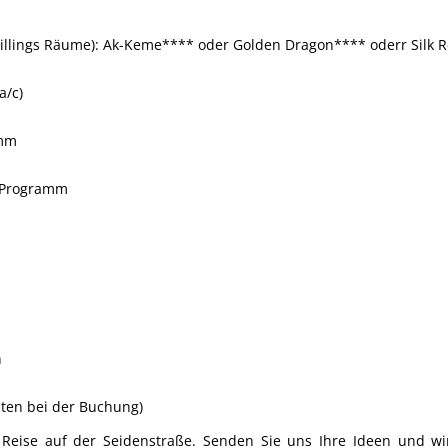
illings Räume): Ak-Keme**** oder Golden Dragon**** oderr Silk 
a/c)
amm
t Programm
n
sten bei der Buchung)
e Reise auf der Seidenstraße. Senden Sie uns Ihre Ideen und wi