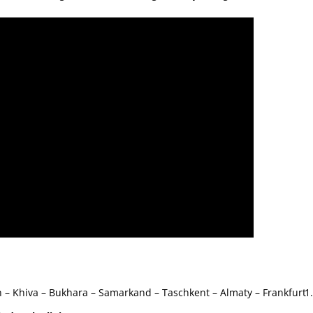
 – Khiva – Bukhara – Samarkand – Taschkent – Almaty – Frankfurt