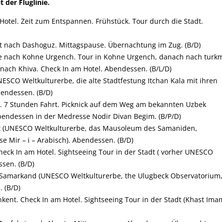
der Fluglinie.
 Hotel. Zeit zum Entspannen. Frühstück. Tour durch die Stadt.
t nach Dashoguz. Mittagspause. Übernachtung im Zug. (B/D)
se nach Kohne Urgench. Tour in Kohne Urgench, danach nach turk
nach Khiva. Check In am Hotel. Abendessen. (B/L/D)
NESCO Weltkulturerbe, die alte Stadtfestung Itchan Kala mit ihren
endessen. (B/D)
a. 7 Stunden Fahrt. Picknick auf dem Weg am bekannten
Uzbek
bendessen in der Medresse Nodir Divan Begim. (B/P/D)
adt (UNESCO Weltkulturerbe, das Mausoleum des Samaniden,
 Mir – i – Arabisch). Abendessen. (B/D)
eck In am Hotel. Sightseeing Tour in der Stadt ( vorher UNESCO
ssen. (B/D)
n Samarkand (UNESCO Weltkulturerbe, the Ulugbeck Observatorium
 (B/D)
kent. Check In am Hotel. Sightseeing Tour in der Stadt (Khast Ima