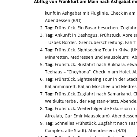
Abflug von Frankfurt am Main nach Ashgabat mit 
kunft in Ashgabat mit Fluglinie. Check In am
Abendessen (B/D)
Tag:
Frühstück. Ein Basar besuchen. Zugfahr
Tag:
Ankunft in Dashoguz. Frühstück. Abrei
–
Uzbek
Border. Grenzüberschreitung. Fahrt 
Tag:
Frühstück. Sightseeing Tour in Khiva (U
Minaretten, Medressen und Mausoleum). Ab
Tag:
Frühstück. Busfahrt nach Bukhara, etw
Teehaus – “Choyhona”. Check In am Hotel. A
Tag:
Frühstück. Sightseeing Tour in der St
Kaljanminarett, Kaljan Moschee und Medresse
Tag:
Frühstück. Zugfahrt nach Samarkand. Ch
Weltkulturerbe , der Registan-Platz). Abende
Tag:
Frühstück. Weiterfolgende Exkursion i
Afrosiab, Gur Emir Mausoleum). Abendessen.
Tag:
Schnelles Frühstück. Zugfahrt nach Tash
Complex, alte Stadt). Abendessen. (B/D)