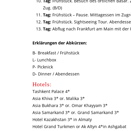
Tag:
Frühstück. Besuch des örtlichen Basar.
Zug. (B/D)
Tag:
Frühstück – Pause. Mittagessen im Zugre
Tag:
Frühstück. Sightseeing Tour. Abendesse
Tag:
Abflug nach Frankfurt am Main mit der Fl
Erklärungen der Abkürzen:
B- Breakfast / Frühstück
L- Lunchbox
P- Picknick
D- Dinner / Abendessen
Hotels:
Tashkent Palace 4*
Asia Khiva 3* or. Malika 3*
Asia Bukhara 3* or. Omar Khayyam 3*
Asia Samarkand 3* or. Grand Samarkand 3*
Hotel Kazakhstan 3* in Almaty
Hotel Grand Turkmen or Ak Altyn 4*in Ashgabat