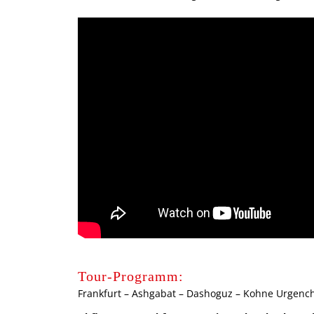
Tour-Programm:
Frankfurt – Ashgabat – Dashoguz – Kohne Urgench