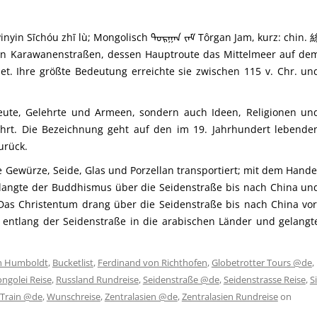
n Sīchóu zhī lù; Mongolisch ᠲᠣᠷᠭᠠᠨ ᠵᠠᠮ Tôrgan Jam, kurz: chin. 
on Karawanenstraßen, dessen Hauptroute das Mittelmeer auf de
et. Ihre größte Bedeutung erreichte sie zwischen 115 v. Chr. un
leute, Gelehrte und Armeen, sondern auch Ideen, Religionen un
rt. Die Bezeichnung geht auf den im 19. Jahrhundert lebende
urück.
 Gewürze, Seide, Glas und Porzellan transportiert; mit dem Hande
gelangte der Buddhismus über die Seidenstraße bis nach China un
Das Christentum drang über die Seidenstraße bis nach China vor
entlang der Seidenstraße in die arabischen Länder und gelangt
n Humboldt
,
Bucketlist
,
Ferdinand von Richthofen
,
Globetrotter Tours @de
,
ngolei Reise
,
Russland Rundreise
,
Seidenstraße @de
,
Seidenstrasse Reise
,
Si
Train @de
,
Wunschreise
,
Zentralasien @de
,
Zentralasien Rundreise
on