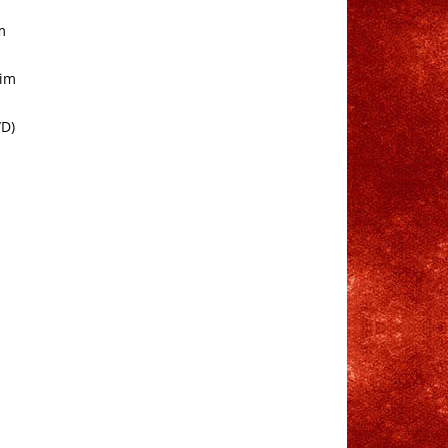
m
 im
/D)