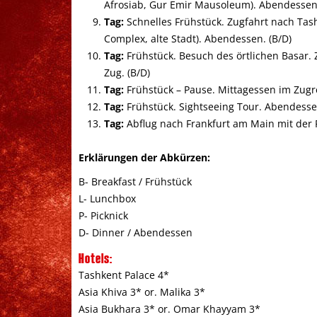
Afrosiab, Gur Emir Mausoleum). Abendessen.
Tag:
Schnelles Frühstück. Zugfahrt nach Tash
Complex, alte Stadt). Abendessen. (B/D)
Tag:
Frühstück. Besuch des örtlichen Basar.
Zug. (B/D)
Tag:
Frühstück – Pause. Mittagessen im Zugre
Tag:
Frühstück. Sightseeing Tour. Abendesse
Tag:
Abflug nach Frankfurt am Main mit der Fl
Erklärungen der Abkürzen:
B- Breakfast / Frühstück
L- Lunchbox
P- Picknick
D- Dinner / Abendessen
Hotels:
Tashkent Palace 4*
Asia Khiva 3* or. Malika 3*
Asia Bukhara 3* or. Omar Khayyam 3*