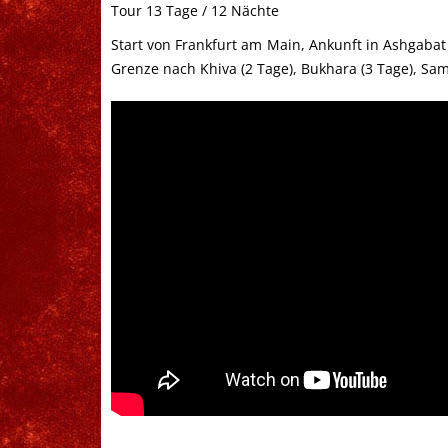
Tour 13 Tage / 12 Nächte
Start von Frankfurt am Main, Ankunft in Ashgabat 
Grenze nach Khiva (2 Tage), Bukhara (3 Tage), Sama