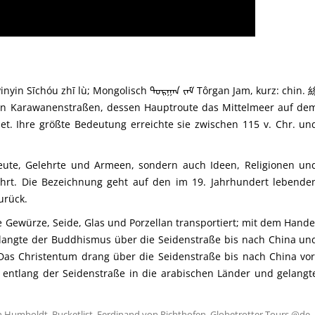
n Sīchóu zhī lù; Mongolisch ᠲᠣᠷᠭᠠᠨ ᠵᠠᠮ Tôrgan Jam, kurz: chin. 
on Karawanenstraßen, dessen Hauptroute das Mittelmeer auf de
et. Ihre größte Bedeutung erreichte sie zwischen 115 v. Chr. un
leute, Gelehrte und Armeen, sondern auch Ideen, Religionen un
rt. Die Bezeichnung geht auf den im 19. Jahrhundert lebende
urück.
 Gewürze, Seide, Glas und Porzellan transportiert; mit dem Hande
gelangte der Buddhismus über die Seidenstraße bis nach China un
Das Christentum drang über die Seidenstraße bis nach China vor
entlang der Seidenstraße in die arabischen Länder und gelangt
n Humboldt
,
Bucketlist
,
Ferdinand von Richthofen
,
Globetrotter Tours @de
,