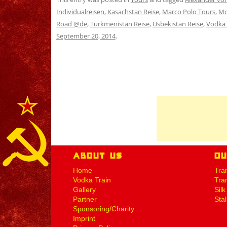
Individualreisen
,
Kasachstan Reise
,
Marco Polo Tours
,
Mo
Road @de
,
Turkmenistan Reise
,
Usbekistan Reise
,
Vodka 
September 20, 2014
.
About Us
O
Home
Tra
Vodka Train
Tra
Gallery
Sil
Partner
Stal
Sponsoring/Charity
Imprint