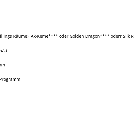
illings Räume): Ak-Keme**** oder Golden Dragon**** oderr Silk 
a/c)
amm
t Programm
n