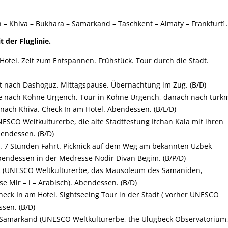
 – Khiva – Bukhara – Samarkand – Taschkent – Almaty – Frankfurt
der Fluglinie.
 Hotel. Zeit zum Entspannen. Frühstück. Tour durch die Stadt.
t nach Dashoguz. Mittagspause. Übernachtung im Zug. (B/D)
se nach Kohne Urgench. Tour in Kohne Urgench, danach nach turk
nach Khiva. Check In am Hotel. Abendessen. (B/L/D)
NESCO Weltkulturerbe, die alte Stadtfestung Itchan Kala mit ihren
endessen. (B/D)
a. 7 Stunden Fahrt. Picknick auf dem Weg am bekannten
Uzbek
bendessen in der Medresse Nodir Divan Begim. (B/P/D)
adt (UNESCO Weltkulturerbe, das Mausoleum des Samaniden,
 Mir – i – Arabisch). Abendessen. (B/D)
eck In am Hotel. Sightseeing Tour in der Stadt ( vorher UNESCO
ssen. (B/D)
n Samarkand (UNESCO Weltkulturerbe, the Ulugbeck Observatorium