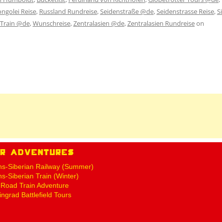
ngolei Reise
,
Russland Rundreise
,
Seidenstraße @de
,
Seidenstrasse Reise
,
Si
Train @de
,
Wunschreise
,
Zentralasien @de
,
Zentralasien Rundreise
on
ur Adventures
ns-Siberian Railway (Summer)
ns-Siberian Train (Winter)
k Road Train Adventure
ingrad Battlefield Tours