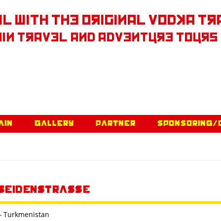
l With The Original Vodka Tr
in Travel and Adventure Tours
Skip to content
ain
Gallery
Partner
Sponsoring/
Seidenstrasse
– Turkmenistan