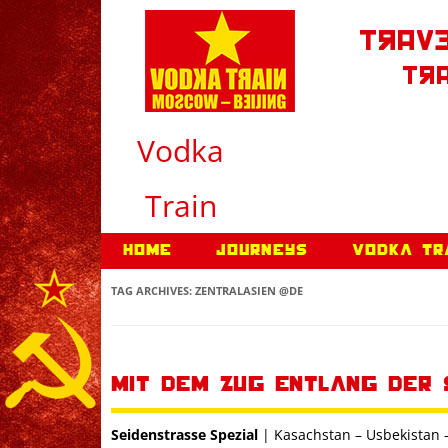
Trave
Tra
Vodka
Train
Home
Journeys
Vodka Tr
TAG ARCHIVES:
ZENTRALASIEN @DE
Mit dem Zug entlang der 
Seidenstrasse Spezial
| Kasachstan – Usbekistan 