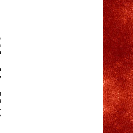
絲
m
d
d
n
l
d
.
e