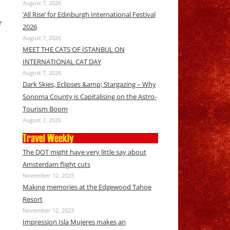
August 7, 2026
‘All Rise’ for Edinburgh International Festival
r
2026
August 7, 2026
MEET THE CATS OF İSTANBUL ON
INTERNATIONAL CAT DAY
August 7, 2026
Dark Skies, Eclipses &amp; Stargazing – Why
Sonoma County is Capitalising on the Astro-
Tourism Boom
August 7, 2026
Travel Weekly
The DOT might have very little say about
Amsterdam flight cuts
November 12, 2023
Making memories at the Edgewood Tahoe
Resort
November 12, 2023
Impression Isla Mujeres makes an