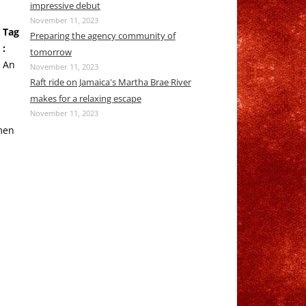
impressive debut
November 11, 2023
Tag
Preparing the agency community of
:
tomorrow
An
November 11, 2023
Raft ride on Jamaica's Martha Brae River
makes for a relaxing escape
November 11, 2023
men
,