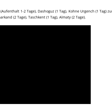
(Aufenthalt 1-2 Tage), Dashoguz (1 Tag), Kohne Urgench (1 Tag) zu
rkand (2 Tage), Taschkent (1 Tag), Almaty (2 Tage).