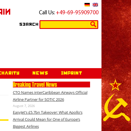
ain
Call Us:
+49-69-95909700
Search
Search
for:
Charity
News
Imprint
Breaking Travel News
CTO Names interCaribbean Airways Official
Airline Partner for SOTIC 2026
August 7, 2026
EasyJet’s £5.7bn Takeover: What Apollo’s
Arrival Could Mean for One of Europe’s
Biggest Airlines