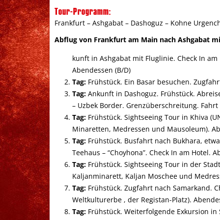
Tour-Programm:
Frankfurt – Ashgabat – Dashoguz – Kohne Urgench
Abflug von Frankfurt am Main nach Ashgabat mit 
kunft in Ashgabat mit Fluglinie. Check In am
Abendessen (B/D)
Tag:
Frühstück. Ein Basar besuchen. Zugfahr
Tag:
Ankunft in Dashoguz. Frühstück. Abrei
–
Uzbek
Border. Grenzüberschreitung. Fahrt 
Tag:
Frühstück. Sightseeing Tour in Khiva (U
Minaretten, Medressen und Mausoleum). Ab
Tag:
Frühstück. Busfahrt nach Bukhara, etw
Teehaus – “Choyhona”. Check In am Hotel. A
Tag:
Frühstück. Sightseeing Tour in der St
Kaljanminarett, Kaljan Moschee und Medresse
Tag:
Frühstück. Zugfahrt nach Samarkand. Ch
Weltkulturerbe , der Registan-Platz). Abende
Tag:
Frühstück. Weiterfolgende Exkursion i