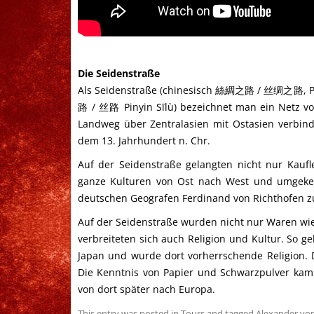
Die Seidenstraße
Als Seidenstraße (chinesisch 絲綢之路 / 丝绸之路, Pinyi
路 / 丝路 Pinyin Sīlù) bezeichnet man ein Netz v
Landweg über Zentralasien mit Ostasien verbind
dem 13. Jahrhundert n. Chr.
Auf der Seidenstraße gelangten nicht nur Kauf
ganze Kulturen von Ost nach West und umgekeh
deutschen Geografen Ferdinand von Richthofen z
Auf der Seidenstraße wurden nicht nur Waren wie
verbreiteten sich auch Religion und Kultur. So 
Japan und wurde dort vorherrschende Religion. 
Die Kenntnis von Papier und Schwarzpulver kam 
von dort später nach Europa.
This entry was posted in
Tours
and tagged
Alexander vo