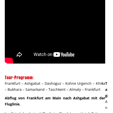
Tour-Programm:
Frankfurt – Ashgabat – Dashoguz – Kohne Urgench – Khiva
T
– Bukhara – Samarkand – Taschkent – Almaty – Frankfurt
a
g:
Abflug von Frankfurt am Main nach Ashgabat mit der
A
Fluglinie.
n