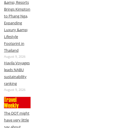
&amp; Resorts
Brings Kimpton
to Phang Nga,
Expanding
Luxury &amp;
Lifestyle
Footprint in
Thailand
August 9, 2026
Havila Voyages
leads NABU
sustainability
ranking
August 9, 2026
Travel
Weekly
The DOT might
have very little
say about