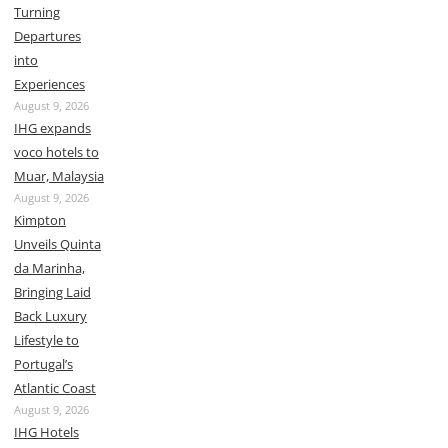
Turning
Departures
into
Experiences
August 9, 2026
IHG expands
voco hotels to
Muar, Malaysia
August 9, 2026
Kimpton
Unveils Quinta
da Marinha,
Bringing Laid
Back Luxury
Lifestyle to
Portugal’s
Atlantic Coast
August 9, 2026
IHG Hotels