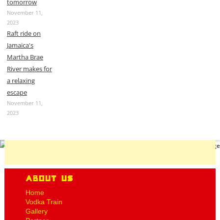
tomorrow
November 11,
2023
Raft ride on
Jamaica's
Martha Brae
River makes for
a relaxing
escape
November 11,
2023
About Us
Home
Vodka Train
Gallery