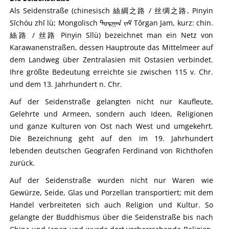
Als Seidenstraße (chinesisch 絲綢之路 / 丝绸之路, Pinyin
Sīchóu zhī lù; Mongolisch ᠲᠣᠷᠭᠠᠨ ᠵᠠᠮ Tôrgan Jam, kurz: chin.
絲路 / 丝路 Pinyin Sīlù) bezeichnet man ein Netz von
Karawanenstraßen, dessen Hauptroute das Mittelmeer auf
dem Landweg über Zentralasien mit Ostasien verbindet.
Ihre größte Bedeutung erreichte sie zwischen 115 v. Chr.
und dem 13. Jahrhundert n. Chr.
Auf der Seidenstraße gelangten nicht nur Kaufleute,
Gelehrte und Armeen, sondern auch Ideen, Religionen
und ganze Kulturen von Ost nach West und umgekehrt.
Die Bezeichnung geht auf den im 19. Jahrhundert
lebenden deutschen Geografen Ferdinand von Richthofen
zurück.
Auf der Seidenstraße wurden nicht nur Waren wie
Gewürze, Seide, Glas und Porzellan transportiert; mit dem
Handel verbreiteten sich auch Religion und Kultur. So
gelangte der Buddhismus über die Seidenstraße bis nach