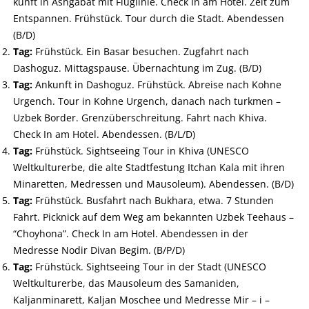
kunft in Ashgabat mit Fluglinie. Check In am Hotel. Zeit zum
Entspannen. Frühstück. Tour durch die Stadt. Abendessen
(B/D)
Tag:
Frühstück. Ein Basar besuchen. Zugfahrt nach
Dashoguz. Mittagspause. Übernachtung im Zug. (B/D)
Tag:
Ankunft in Dashoguz. Frühstück. Abreise nach Kohne
Urgench. Tour in Kohne Urgench, danach nach turkmen –
Uzbek
Border. Grenzüberschreitung. Fahrt nach Khiva.
Check In am Hotel. Abendessen. (B/L/D)
Tag:
Frühstück. Sightseeing Tour in Khiva (UNESCO
Weltkulturerbe, die alte Stadtfestung Itchan Kala mit ihren
Minaretten, Medressen und Mausoleum). Abendessen. (B/D)
Tag:
Frühstück. Busfahrt nach Bukhara, etwa. 7 Stunden
Fahrt. Picknick auf dem Weg am bekannten
Uzbek
Teehaus –
“Choyhona”. Check In am Hotel. Abendessen in der
Medresse Nodir Divan Begim. (B/P/D)
Tag:
Frühstück. Sightseeing Tour in der Stadt (UNESCO
Weltkulturerbe, das Mausoleum des Samaniden,
Kaljanminarett, Kaljan Moschee und Medresse Mir – i –