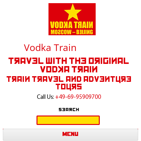
Vodka Train
Travel With The Original
Vodka Train
Train Travel and Adventure
Tours
Call Us:
+49-69-95909700
Search
Search
for:
Menu