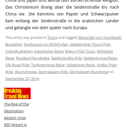
China und Japan und wurde dort vorherrschende Religion.
Das Christentum drang über die Seidenstraße bis nach
China vor. Die Kenntnis von Papier und Schwarzpulver
kam entlang der Seidenstraße in die arabischen Länder
und gelangte von dort später nach Europa.
This entry was posted in
Tours
and tagged
Alexander von Humboldt
,
Bucketlist
,
Ferdinand von Richthofen
,
Globetrotter Tours @de
,
Individualreisen
,
Kasachstan Reise
,
Marco Polo Tours
,
Mongolei
Reise
,
Russland Rundreise
,
Seidenstraße @de
,
Seidenstrasse Reise
,
Silk Road @de
,
Turkmenistan Reise
,
Usbekistan Reise
,
Vodka Train
@de
,
Wunschreise
,
Zentralasien @de
,
Zentralasien Rundreise
on
September 20, 2014
.
Breaking
Travel News
The Rise of the
Destination
Airport: How
KEF Airport Is