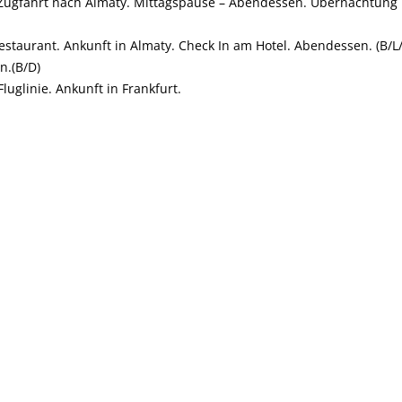
 Zugfahrt nach Almaty. Mittagspause – Abendessen. Übernachtung
staurant. Ankunft in Almaty. Check In am Hotel. Abendessen. (B/L
n.(B/D)
uglinie. Ankunft in Frankfurt.