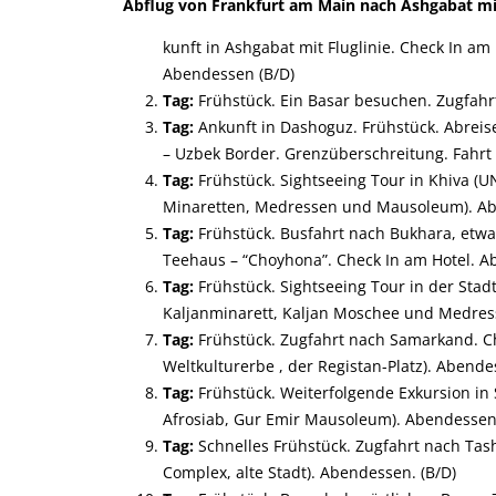
Abflug von Frankfurt am Main nach Ashgabat mit 
kunft in Ashgabat mit Fluglinie. Check In am
Abendessen (B/D)
Tag:
Frühstück. Ein Basar besuchen. Zugfahr
Tag:
Ankunft in Dashoguz. Frühstück. Abrei
–
Uzbek
Border. Grenzüberschreitung. Fahrt 
Tag:
Frühstück. Sightseeing Tour in Khiva (U
Minaretten, Medressen und Mausoleum). Ab
Tag:
Frühstück. Busfahrt nach Bukhara, etw
Teehaus – “Choyhona”. Check In am Hotel. A
Tag:
Frühstück. Sightseeing Tour in der St
Kaljanminarett, Kaljan Moschee und Medresse
Tag:
Frühstück. Zugfahrt nach Samarkand. Ch
Weltkulturerbe , der Registan-Platz). Abende
Tag:
Frühstück. Weiterfolgende Exkursion i
Afrosiab, Gur Emir Mausoleum). Abendessen.
Tag:
Schnelles Frühstück. Zugfahrt nach Tash
Complex, alte Stadt). Abendessen. (B/D)