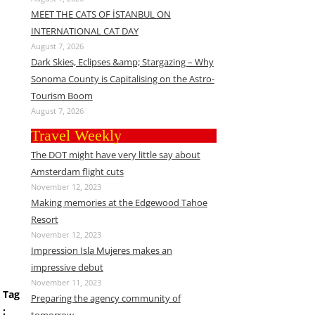
MEET THE CATS OF İSTANBUL ON
INTERNATIONAL CAT DAY
August 7, 2026
Dark Skies, Eclipses &amp; Stargazing – Why
Sonoma County is Capitalising on the Astro-
Tourism Boom
August 7, 2026
Travel Weekly
The DOT might have very little say about
Amsterdam flight cuts
November 12, 2023
Making memories at the Edgewood Tahoe
Resort
November 12, 2023
Impression Isla Mujeres makes an
impressive debut
November 11, 2023
Tag
Preparing the agency community of
: