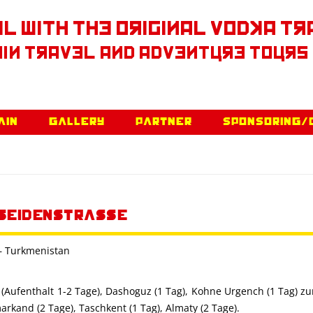
l With The Original Vodka Tr
in Travel and Adventure Tours
Skip to content
ain
Gallery
Partner
Sponsoring/
Seidenstrasse
– Turkmenistan
(Aufenthalt 1-2 Tage), Dashoguz (1 Tag), Kohne Urgench (1 Tag) zu
rkand (2 Tage), Taschkent (1 Tag), Almaty (2 Tage).