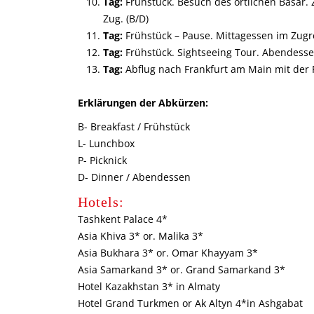
Tag:
Frühstück. Besuch des örtlichen Basar.
Zug. (B/D)
Tag:
Frühstück – Pause. Mittagessen im Zugre
Tag:
Frühstück. Sightseeing Tour. Abendesse
Tag:
Abflug nach Frankfurt am Main mit der Fl
Erklärungen der Abkürzen:
B- Breakfast / Frühstück
L- Lunchbox
P- Picknick
D- Dinner / Abendessen
Hotels:
Tashkent Palace 4*
Asia Khiva 3* or. Malika 3*
Asia Bukhara 3* or. Omar Khayyam 3*
Asia Samarkand 3* or. Grand Samarkand 3*
Hotel Kazakhstan 3* in Almaty
Hotel Grand Turkmen or Ak Altyn 4*in Ashgabat