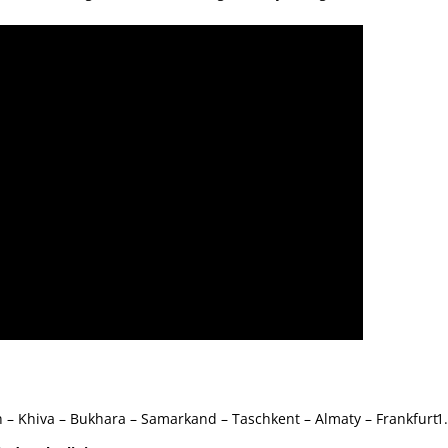
 – Khiva – Bukhara – Samarkand – Taschkent – Almaty – Frankfurt