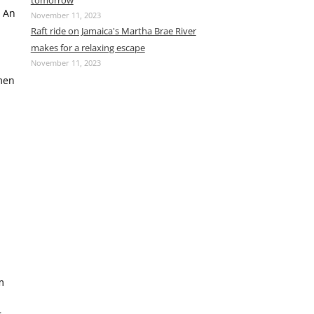
tomorrow
An
November 11, 2023
Raft ride on Jamaica's Martha Brae River
makes for a relaxing escape
November 11, 2023
men
,
m