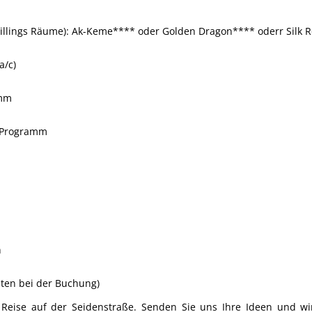
illings Räume): Ak-Keme**** oder Golden Dragon**** oderr Silk 
a/c)
amm
t Programm
n
sten bei der Buchung)
e Reise auf der Seidenstraße. Senden Sie uns Ihre Ideen und wi