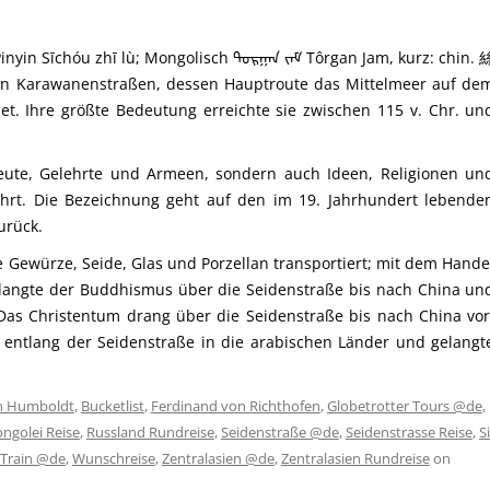
n Sīchóu zhī lù; Mongolisch ᠲᠣᠷᠭᠠᠨ ᠵᠠᠮ Tôrgan Jam, kurz: chin. 
on Karawanenstraßen, dessen Hauptroute das Mittelmeer auf de
et. Ihre größte Bedeutung erreichte sie zwischen 115 v. Chr. un
leute, Gelehrte und Armeen, sondern auch Ideen, Religionen un
rt. Die Bezeichnung geht auf den im 19. Jahrhundert lebende
urück.
 Gewürze, Seide, Glas und Porzellan transportiert; mit dem Hande
gelangte der Buddhismus über die Seidenstraße bis nach China un
Das Christentum drang über die Seidenstraße bis nach China vor
entlang der Seidenstraße in die arabischen Länder und gelangt
n Humboldt
,
Bucketlist
,
Ferdinand von Richthofen
,
Globetrotter Tours @de
,
ngolei Reise
,
Russland Rundreise
,
Seidenstraße @de
,
Seidenstrasse Reise
,
Si
Train @de
,
Wunschreise
,
Zentralasien @de
,
Zentralasien Rundreise
on