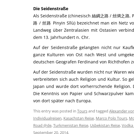
Die Seidenstraße
Als Seidenstraße (chinesisch 絲綢之路 / 丝绸之路, Pinyi
路 / 丝路 Pinyin Sīlù) bezeichnet man ein Netz v
Landweg über Zentralasien mit Ostasien verbind
dem 13. Jahrhundert n. Chr.
Auf der Seidenstraße gelangten nicht nur Kauf
ganze Kulturen von Ost nach West und umgekeh
deutschen Geografen Ferdinand von Richthofen z
Auf der Seidenstraße wurden nicht nur Waren wie
verbreiteten sich auch Religion und Kultur. So 
Japan und wurde dort vorherrschende Religion. 
Die Kenntnis von Papier und Schwarzpulver kam 
von dort später nach Europa.
This entry was posted in
Tours
and tagged
Alexander vo
Individualreisen
,
Kasachstan Reise
,
Marco Polo Tours
,
Mo
Road @de
,
Turkmenistan Reise
,
Usbekistan Reise
,
Vodka 
September 20, 2014
.