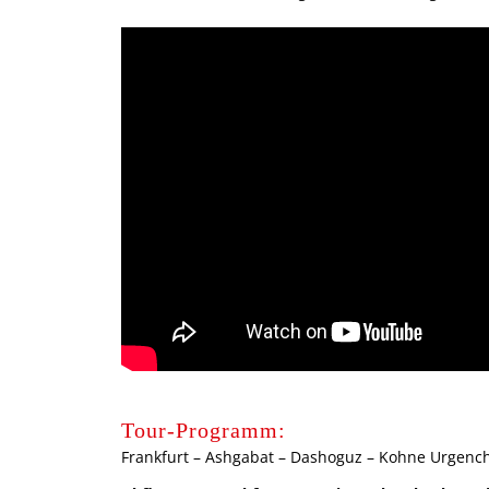
Tour-Programm:
Frankfurt – Ashgabat – Dashoguz – Kohne Urgench