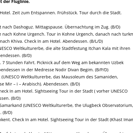
der Fluglinie.
 Hotel. Zeit zum Entspannen. Frühstück. Tour durch die Stadt.
t nach Dashoguz. Mittagspause. Übernachtung im Zug. (B/D)
se nach Kohne Urgench. Tour in Kohne Urgench, danach nach turk
nach Khiva. Check In am Hotel. Abendessen. (B/L/D)
NESCO Weltkulturerbe, die alte Stadtfestung Itchan Kala mit ihren
endessen. (B/D)
a. 7 Stunden Fahrt. Picknick auf dem Weg am bekannten
Uzbek
bendessen in der Medresse Nodir Divan Begim. (B/P/D)
adt (UNESCO Weltkulturerbe, das Mausoleum des Samaniden,
 Mir – i – Arabisch). Abendessen. (B/D)
eck In am Hotel. Sightseeing Tour in der Stadt ( vorher UNESCO
ssen. (B/D)
n Samarkand (UNESCO Weltkulturerbe, the Ulugbeck Observatorium
 (B/D)
kent. Check In am Hotel. Sightseeing Tour in der Stadt (Khast Ima