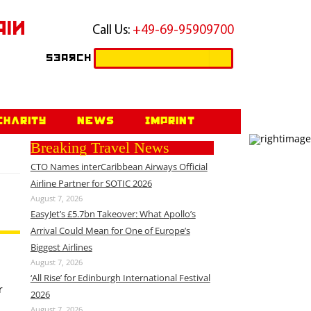
ain
Call Us:
+49-69-95909700
Search
Search
for:
Charity
News
Imprint
Breaking Travel News
CTO Names interCaribbean Airways Official
Airline Partner for SOTIC 2026
August 7, 2026
EasyJet’s £5.7bn Takeover: What Apollo’s
Arrival Could Mean for One of Europe’s
Biggest Airlines
August 7, 2026
‘All Rise’ for Edinburgh International Festival
r
2026
August 7, 2026