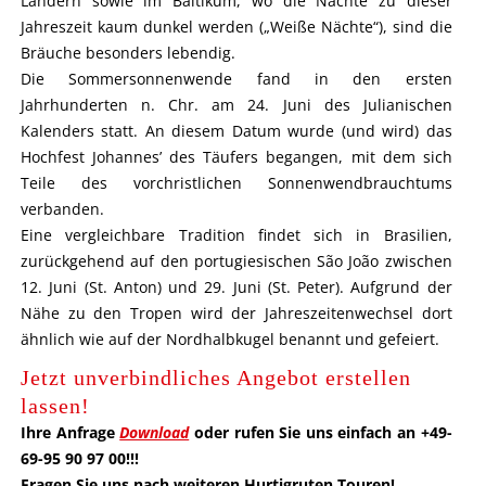
Ländern sowie im Baltikum, wo die Nächte zu dieser
Jahreszeit kaum dunkel werden („Weiße Nächte“), sind die
Bräuche besonders lebendig.
Die Sommersonnenwende fand in den ersten
Jahrhunderten n. Chr. am 24. Juni des Julianischen
Kalenders statt. An diesem Datum wurde (und wird) das
Hochfest Johannes’ des Täufers begangen, mit dem sich
Teile des vorchristlichen Sonnenwendbrauchtums
verbanden.
Eine vergleichbare Tradition findet sich in Brasilien,
zurückgehend auf den portugiesischen São João zwischen
12. Juni (St. Anton) und 29. Juni (St. Peter). Aufgrund der
Nähe zu den Tropen wird der Jahreszeitenwechsel dort
ähnlich wie auf der Nordhalbkugel benannt und gefeiert.
Jetzt unverbindliches Angebot erstellen
lassen!
Ihre Anfrage
Download
oder rufen Sie uns einfach an +49-
69-95 90 97 00!!!
Fragen Sie uns nach weiteren Hurtigruten Touren!
.