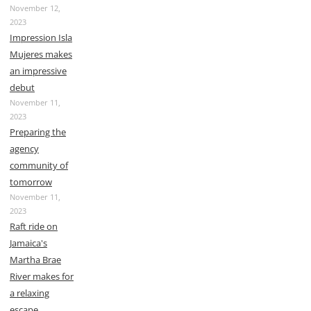
November 12,
2023
Impression Isla
Mujeres makes
an impressive
debut
November 11,
2023
Preparing the
agency
community of
tomorrow
November 11,
2023
Raft ride on
Jamaica's
Martha Brae
River makes for
a relaxing
escape