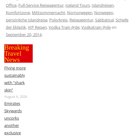
Office
,
Full-Service Reiseagentur
,
Iceland Tours
,
Islandreisen
,
Komfortzone
,
Mittsommernacht
,
Nornorwegen
,
Norwegen
,
persönliche Islandreise
,
Polorkreis
,
Reiseagentur
,
Sabbatical
,
Schiefe
der Ekliptik
,
VIP Reisen
,
Vodka Train @de
,
Vodkatrain @de
on
September 20, 2014
.
Breaking
Travel
News
Flying more
sustainably
with “shark
skin”
August 6, 2026
Emirates
Skywards
uncorks
another
exclusive