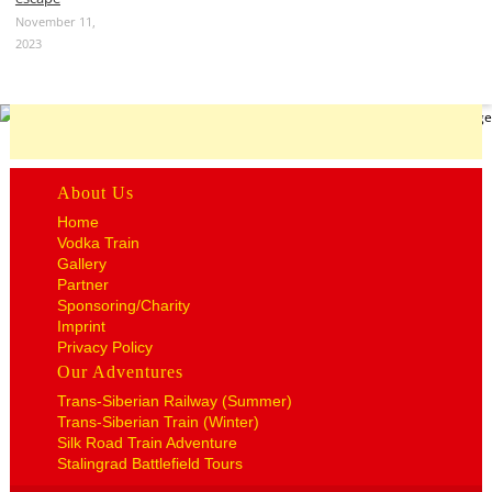
November 11,
2023
About Us
Home
Vodka Train
Gallery
Partner
Sponsoring/Charity
Imprint
Privacy Policy
Our Adventures
Trans-Siberian Railway (Summer)
Trans-Siberian Train (Winter)
Silk Road Train Adventure
Stalingrad Battlefield Tours