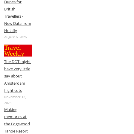
Dupes for
British
Travellers -
New Data from
Holafly
August 6, 2026
Travel
Weekly
The DOT might
have very little
say about
Amsterdam
flight cuts
November 12,
2023
Making
memories at
the Edgewood
Tahoe Resort