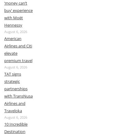
‘money can’t
buy’ experience
with Moët
Hennessy
August 6, 2026
American
Airlines and Citi
elevate
premium travel
August 6, 2026
TAT signs
strategic
partnerships
with TransNusa
Airlines and
Traveloka
August 6, 2026
10 Incredible
Destination