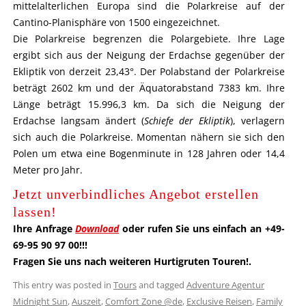
mittelalterlichen Europa sind die Polarkreise auf der
Cantino-Planisphäre von 1500 eingezeichnet.
Die Polarkreise begrenzen die Polargebiete. Ihre Lage
ergibt sich aus der Neigung der Erdachse gegenüber der
Ekliptik von derzeit 23,43°. Der Polabstand der Polarkreise
beträgt 2602 km und der Äquatorabstand 7383 km. Ihre
Länge beträgt 15.996,3 km. Da sich die Neigung der
Erdachse langsam ändert (
Schiefe der Ekliptik
), verlagern
sich auch die Polarkreise. Momentan nähern sie sich den
Polen um etwa eine Bogenminute in 128 Jahren oder 14,4
Meter pro Jahr.
Jetzt unverbindliches Angebot erstellen
lassen!
Ihre Anfrage
Download
oder rufen Sie uns einfach an +49-
69-95 90 97 00!!!
Fragen Sie uns nach weiteren Hurtigruten Touren!
.
This entry was posted in
Tours
and tagged
Adventure Agentur
Midnight Sun
,
Auszeit
,
Comfort Zone @de
,
Exclusive Reisen
,
Family