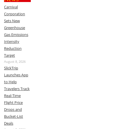
Carnival
Corporation
Sets New
Greenhouse
Gas Emissions
Intensity
Reduction
Target
August 8, 2026
SlickTrip
Launches App
to Help
Travelers Track
Real-Time
Flight Price
Drops and
Bucket-List
Deals