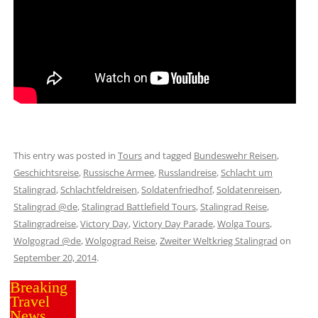
This entry was posted in
Tours
and tagged
Bundeswehr Reisen
,
Geschichtsreise
,
Russische Armee
,
Russlandreise
,
Schlacht um
Stalingrad
,
Schlachtfeldreisen
,
Soldatenfriedhof
,
Soldatenreisen
,
Stalingrad @de
,
Stalingrad Battlefield Tours
,
Stalingrad Reise
,
Stalingradreise
,
Victory Day
,
Victory Day Parade
,
Wolga Tours
,
Wolgograd @de
,
Wolgograd Reise
,
Zweiter Weltkrieg Stalingrad
on
September 20, 2014
.
Breaking
Travel
News