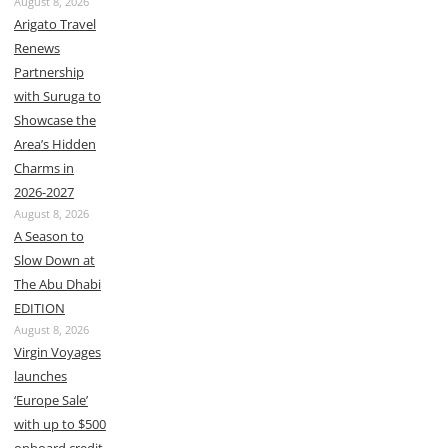
August 8, 2026
Arigato Travel
Renews
Partnership
with Suruga to
Showcase the
Area’s Hidden
Charms in
2026-2027
August 8, 2026
A Season to
Slow Down at
The Abu Dhabi
EDITION
August 8, 2026
Virgin Voyages
launches
‘Europe Sale’
with up to $500