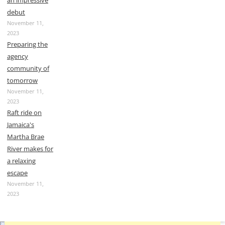
an impressive
debut
November 11,
2023
Preparing the
agency
community of
tomorrow
November 11,
2023
Raft ride on
Jamaica's
Martha Brae
River makes for
a relaxing
escape
November 11,
2023