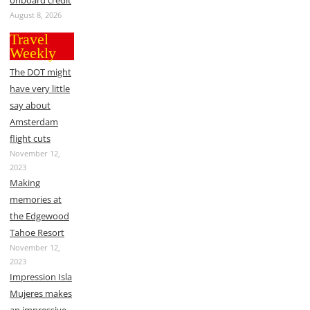
onboard credit
August 8, 2026
Travel
Weekly
The DOT might
have very little
say about
Amsterdam
flight cuts
November 12,
2023
Making
memories at
the Edgewood
Tahoe Resort
November 12,
2023
Impression Isla
Mujeres makes